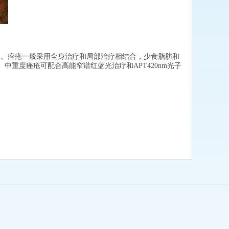
。痤疮一般采用全身治疗和局部治疗相结合，少食脂肪和
重度痤疮可配合高能窄谱红蓝光治疗和APT420nm光子