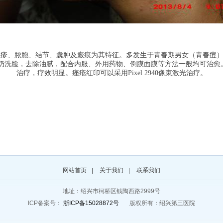
疹、脓胞、结节、囊肿及瘢痕为其特征。多发生于青春期男女（青春痘）
洗脸，去除油腻，配合内服、外用药物、倒膜面膜等方法一般均可治愈。中
治疗，疗效明显。痤疮红印可以采用Pixel 2940像束激光治疗。
网站首页
|
关于我们
|
联系我们
地址：绍兴市柯桥区钱陶西路2999号
ICP备案号：
浙ICP备15028872号
版权所有：绍兴第三医院