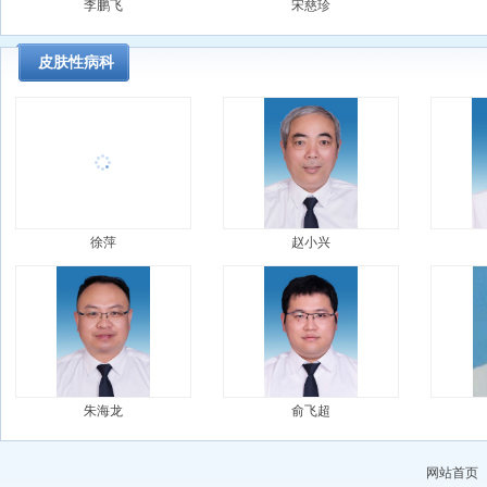
李鹏飞
宋慈珍
皮肤性病科
徐萍
赵小兴
朱海龙
俞飞超
网站首页