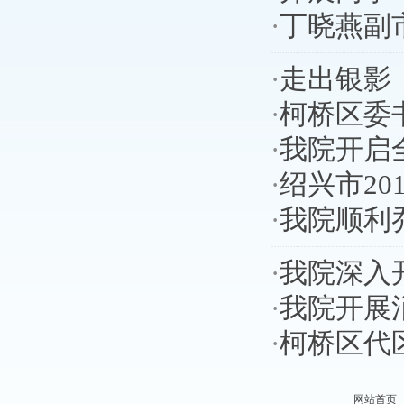
·
丁晓燕副
·
走出银影
·
柯桥区委
·
我院开启
·
绍兴市2
·
我院顺利
·
我院深入
·
我院开展
·
柯桥区代
网站首页