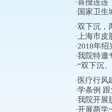
·
喜报连连
·
国家卫生
·
双下沉，
·
上海市皮
·
2018
·
我院特邀
·
“双下沉
·
医疗行风
·
学条例 
·
我院开展
·
开展两学